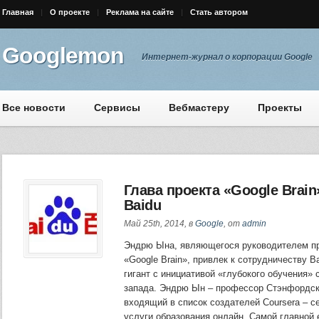
Главная
О проекте
Реклама на сайте
Стать автором
Googlemon
Интернет-журнал о корпорации Google
Все новости
Сервисы
Вебмастеру
Проекты
Глава проекта «Google Brai
Baidu
Май 25th, 2014, в
Google
, от
admin
Эндрю Ына, являющегося руководителем пр
«Google Brain», привлек к сотрудничеству Ba
гигант с инициативой «глубокого обучения» 
запада. Эндрю Ын – профессор Стэнфордско
входящий в список создателей Coursera – 
услуги образования онлайн. Самой главной е