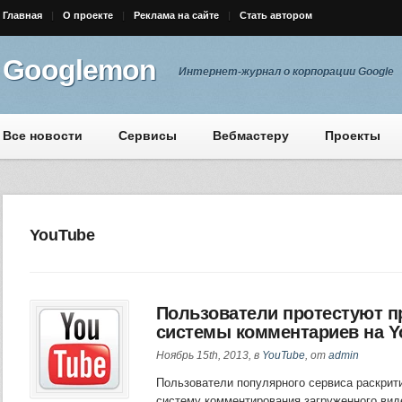
Главная
О проекте
Реклама на сайте
Стать автором
Googlemon
Интернет-журнал о корпорации Google
Все новости
Сервисы
Вебмастеру
Проекты
YouTube
Пользователи протестуют п
системы комментариев на Y
Ноябрь 15th, 2013, в
YouTube
, от
admin
Пользователи популярного сервиса раскрит
систему комментирования загруженного вид