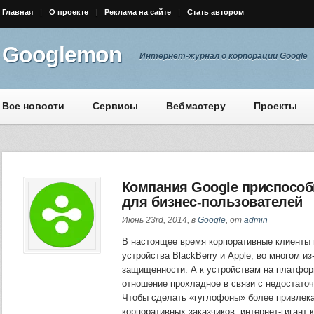
Главная
О проекте
Реклама на сайте
Стать автором
Googlemon
Интернет-журнал о корпорации Google
Все новости
Сервисы
Вебмастеру
Проекты
Компания Google приспособ
для бизнес-пользователей
Июнь 23rd, 2014, в
Google
, от
admin
В настоящее время корпоративные клиенты
устройства BlackBerry и Apple, во многом из
защищенности. А к устройствам на платформ
отношение прохладное в связи с недостато
Чтобы сделать «гуглофоны» более привлек
корпоративных заказчиков, интернет-гигант 