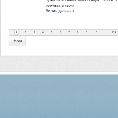
путем копирования недостающих файлов. Ч
результаты своих…
Читать дальше »
1
2
3
4
5
6
7
8
9
10
...
128
Назад