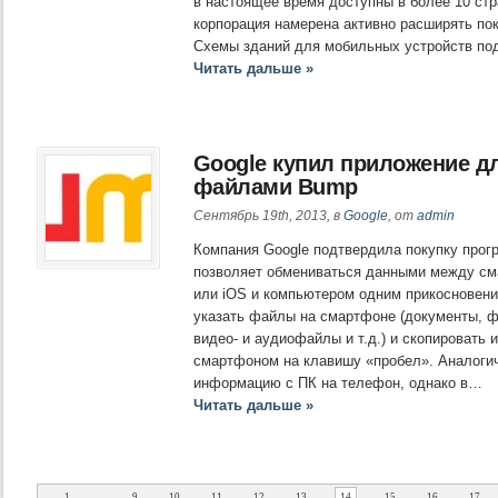
в настоящее время доступны в более 10 стр
корпорация намерена активно расширять пок
Схемы зданий для мобильных устройств п
Читать дальше »
Google купил приложение д
файлами Bump
Сентябрь 19th, 2013, в
Google
, от
admin
Компания Google подтвердила покупку прог
позволяет обмениваться данными между сма
или iOS и компьютером одним прикосновени
указать файлы на смартфоне (документы, ф
видео- и аудиофайлы и т.д.) и скопировать 
смартфоном на клавишу «пробел». Аналоги
информацию с ПК на телефон, однако в…
Читать дальше »
1
...
9
10
11
12
13
14
15
16
17