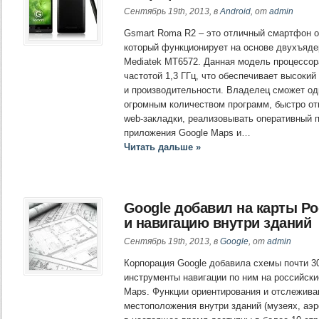
Сентябрь 19th, 2013, в
Android
, от
admin
Gsmart Roma R2 – это отличный смартфон от
который функционирует на основе двухъядер
Mediatek MT6572. Данная модель процессор
частотой 1,3 ГГц, что обеспечивает высоки
и производительности. Владелец сможет од
огромным количеством программ, быстро от
web-закладки, реализовывать оперативный 
приложения Google Maps и…
Читать дальше »
Google добавил на карты Р
и навигацию внутри зданий
Сентябрь 19th, 2013, в
Google
, от
admin
Корпорация Google добавила схемы почти 30
инструменты навигации по ним на российски
Maps. Функции ориентирования и отслежива
местоположения внутри зданий (музеях, аэр