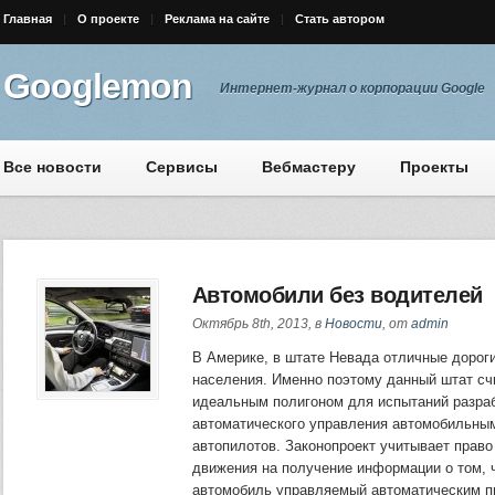
Главная
О проекте
Реклама на сайте
Стать автором
Googlemon
Интернет-журнал о корпорации Google
Все новости
Сервисы
Вебмастеру
Проекты
Автомобили без водителей
Октябрь 8th, 2013, в
Новости
, от
admin
В Америке, в штате Невада отличные дорог
населения. Именно поэтому данный штат сч
идеальным полигоном для испытаний разра
автоматического управления автомобильны
автопилотов. Законопроект учитывает право
движения на получение информации о том, 
автомобиль управляемый автоматическим п