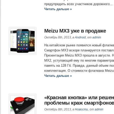
предупредить всех участников дорожного…
Читать дальше »
Meizu MX3 уже в продаже
Октябрь 8th, 2013, в
Android
, от
admin
На китайском рынке появился новый флагма
Смартфон MX3 вскоре планируется поставля
Презентация Meizu MX3 прошла в августе.
MX2, уступающий ему по многим параметрам
память на 128 Гб. Правда, данный объем п
комплектация. О стоимости флагмана Meizu
Читать дальше »
«Красная кнопка» или реше
проблемы краж смартфоно
Октябрь 8th, 2013, в
Новости
, от
admin