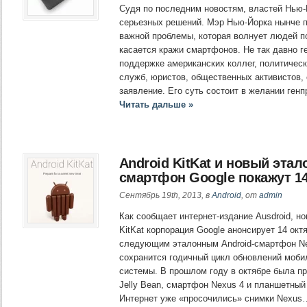
Судя по последним новостям, властей Нью-Й
серьезных решений. Мэр Нью-Йорка нынче п
важной проблемы, которая волнует людей п
касается кражи смартфонов. Не так давно г
поддержке американских коллег, политическ
служб, юристов, общественных активистов,
заявление. Его суть состоит в желании ген
Читать дальше »
Android KitKat и новый эта
смартфон Google покажут 1
Сентябрь 19th, 2013, в
Android
, от
admin
Как сообщает интернет-издание Ausdroid, но
KitKat корпорация Google анонсирует 14 окт
следующим эталонным Android-смартфон Ne
сохранится годичный цикл обновлений моби
системы. В прошлом году в октябре была пр
Jelly Bean, смартфон Nexus 4 и планшетный
Интернет уже «просочились» снимки Nexus