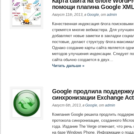
Карта сайта на блоге WordPr
помощи плагина Google XML
Август 11th, 2013, в
Google
, от
admin
Качественная индексация блога поисковыми 
стремятся многие вебмастера. Для улучшен
добавляют новые заметки в закладки социа
постовые, делают структуру блога максимал
Однако создание карты сайта является одн
методов улучшения индексации. Следует по
сайта обычно создается в двух…
Читать дальше »
Google продлила поддержку
синхронизации Exchange Act
Август 6th, 2013, в
Google
, от
admin
Компания Google решила продлить поддержк
протокола синхронизации, созданного Micros
года. Издание The Verge отмечает, что речь
на базе Windows Phone. Информации о подд