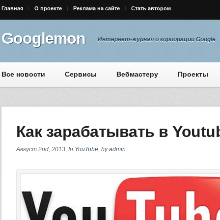
Главная
О проекте
Реклама на сайте
Стать автором
Googlemon
Интернет-журнал о корпорации Google
Все новости
Сервисы
Вебмастеру
Проекты
Как зарабатывать в Youtu
Август 2nd, 2013, In
YouTube
, by
admin