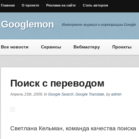
Главная
О проекте
Реклама на сайте
Стать автором
Googlemon
Интернет-журнал о корпорации Google
Все новости
Сервисы
Вебмастеру
Проекты
Поиск с переводом
Апрель 15th, 2009, In
Google Search
,
Google Translate
, by
admin
Светлана Кельман, команда качества поиска