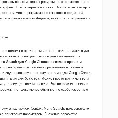
добавить новые интернет-ресурсы, он это сможет легко
нтерфейс Firefox через настройки. Эти интернет-ресурсы
нтекстном меню программного текстового редактора.
екстное меню сервисы Яндекса, взяв их с официального
hrome
me в целом не особо отличается от работы плагина для
кового гиганта оснащено массой дополнительных и
enu Search для Google Chrome позволяет провести
воих настроек и установить произвольные значения.
или иную поисковую систему в плагин для Google Chrome,
щий плагин для браузера. Можно просто вручную вести
ые для осуществления поиска. Это позволяет внести в
сервисы, но также менее обычные, не особо известные
тему в настройках Context Menu Search, пользователю
а с поисковым параметром. Значение параметра