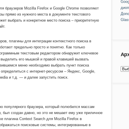
Goog
диоп
я браузеров Mozilla Firefox и Google Chrome позволяют
Допо
зы прямо из нужного места в документе текстового
Glas
жет выбрать и конкретное место поиска – приоритетную
йт.
ров, плагины для интеграции контекстного поиска в
ботают предельно просто и понятно. Как только
рограммным текстовым редактором обнаружит ключевое
Ар
е выделить его мышкой и правой клавишей вызвать
явившемся меню необходимо выбрать пункт поиска
определиться с интернет-ресурсом – Яндекс, Google,
edia и т.д. — и далее запустить поиск.
очно популярного браузера, который полюбился массам
, был создан давно, но это не мешает ему уже приличное
 плагина Context Search для Mozilla Firefox в
ображаться поисковые системы, интегрированные в