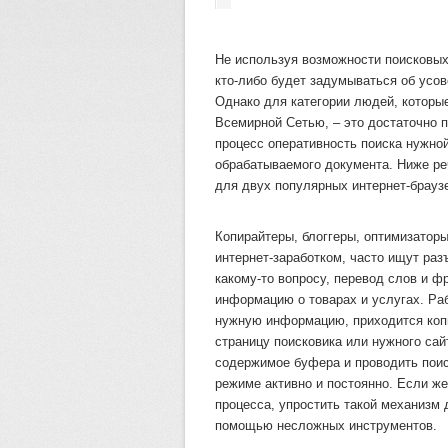
Не используя возможности поисковых 
кто-либо будет задумываться об усо
Однако для категории людей, которы
Всемирной Сетью, – это достаточно п
процесс оперативность поиска нужно
обрабатываемого документа. Ниже реч
для двух популярных интернет-браузер
Копирайтеры, блоггеры, оптимизаторы
интернет-заработком, часто ищут ра
какому-то вопросу, перевод слов и ф
информацию о товарах и услугах. Ра
нужную информацию, приходится копи
страницу поисковика или нужного сайт
содержимое буфера и проводить поиск
режиме активно и постоянно. Если ж
процесса, упростить такой механизм
помощью несложных инструментов.