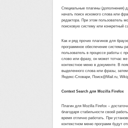
Специальные плагины (дополнения) дл
начать поиск искомого слова или фра
редактора. При этом пользователь мо
поисковую систему или конкретный са
Как и ряд прочих плагинов для браузе
программное обеспечение системы ра
пользователь в процессе работы с п
слово или фразу, он может тотчас ж
контекстное меню в документе. В по
выделенного слова или фразы, затем 
Яндекс-Словари, Поиск@Mail.ru, Wikip
Context Search для Mozilla Firefox
Плагин для Mozilla Firefox – достат
благодаря стабильности своей работы
время отлично работать. При установке
контекстном меню программ будут от