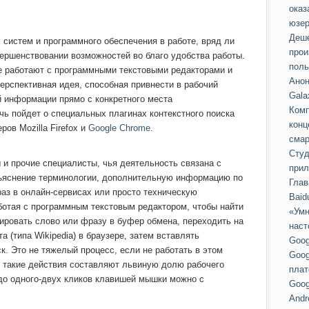
оказ
юзер
Деше
систем и программного обеспечения в работе, вряд ли
прои
вершенствовании возможностей во благо удобства работы.
поль
е работают с программными текстовыми редакторами и
Анон
ерспективная идея, способная привнести в рабочий
Gala
й информации прямо с конкретного места
Комп
ь пойдет о специальных плагинах контекстного поиска
конц
ов Mozilla Firefox и
Google
Chrome
.
смар
Студ
 и прочие специалисты, чья деятельность связана с
прил
зъяснение терминологии, дополнительную информацию по
Глав
раз в онлайн-сервисах или просто техническую
Baid
ботая с программным текстовым редактором, чтобы найти
«Умн
ровать слово или фразу в буфер обмена, переходить на
наст
а (типа Wikipedia) в браузере, затем вставлять
Goog
. Это не тяжелый процесс, если не работать в этом
Goog
е такие действия составляют львиную долю рабочего
пла
 до одного-двух кликов клавишей мышки можно с
Goog
Andr