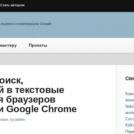
Стать автором
журнал о корпорации Google
мастеру
Проекты
оиск,
Св
 в текстовые
Комп
я браузеров
бизн
x и Google Chrome
Noki
инте
Сост
nsion
, by
admin
KitKa
Перв