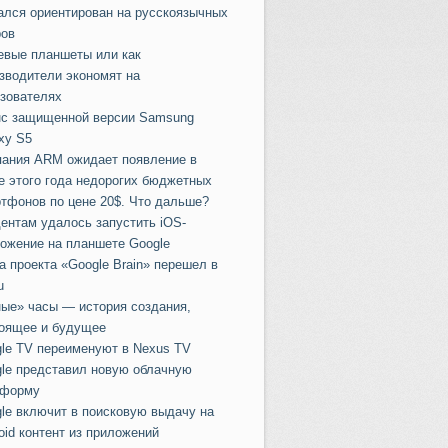
ался ориентирован на русскоязычных
ов
вые планшеты или как
зводители экономят на
зователях
с защищенной версии Samsung
xy S5
ания ARM ожидает появление в
е этого года недорогих бюджетных
тфонов по цене 20$. Что дальше?
ентам удалось запустить iOS-
ожение на планшете Google
а проекта «Google Brain» перешел в
u
ые» часы — история создания,
оящее и будущее
le TV переименуют в Nexus TV
lе представил новую облачную
тформу
le включит в поисковую выдачу на
oid контент из приложений