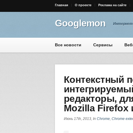
Главная
О проекте
Реклама на сайте
Googlemon
Интернет-
Все новости
Сервисы
Веб
Контекстный п
интегрируемый
редакторы, дл
Mozilla Firefo
Июнь 17th, 2013, In
Chrome
,
Chrome exte