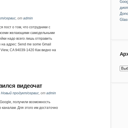
Goog
диоп
Допо
кт/сервис
, от
admin
Glas
я пост о том, что сотрудники с
о всеми желающими самодельными
ейки надо всего лишь отправить
 на адрес: Send me some Gmail
n View, CA 94039-1420 Как видно на
Ар
явился видеочат
,
Новый продукт/сервис
, от
admin
 Google, получили возможность
 каналам. Для этого им достаточно