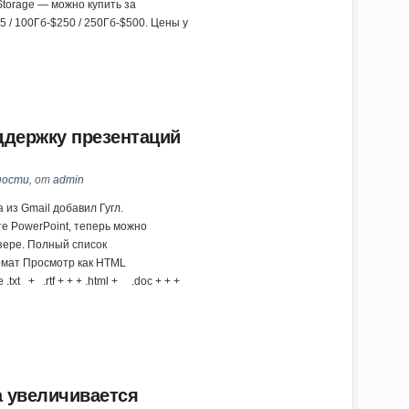
Storage — можно купить за
5 / 100Гб-$250 / 250Гб-$500. Цены у
ддержку презентаций
ности
, от
admin
из Gmail добавил Гугл.
е PowerPoint, теперь можно
зере. Полный список
рмат Просмотр как HTML
t + .rtf + + + .html + .doc + + +
 увеличивается