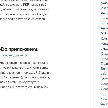
оказ
айлов формата PDF прямо в веб-
юзер
подобная возможность для обычных
Деше
кете офисных приложений Google
прои
многие пользователи критиковали
поль
Анон
Gala
Комп
конц
o-Do приложенем.
смар
Студ
кт/сервис
, от
admin
прил
ициально анонсированная сегодня
Глав
. Реализована эта функция в виде
Baid
енного для понятных целей. Задания
«Умн
 и без времени), реорганизовывать,
наст
овые листы. Присутствует и
Goog
ьное окно, для того чтобы не быть
Goog
пла
Goog
Andr