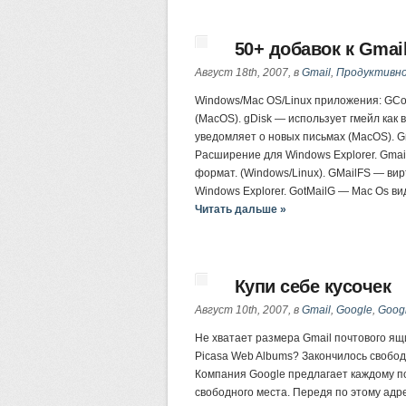
50+ добавок к Gmai
Август 18th, 2007, в
Gmail
,
Продуктивн
Windows/Mac OS/Linux приложения: GCo
(MacOS). gDisk — использует гмейл как 
уведомляет о новых письмах (MacOS). Gm
Расширение для Windows Explorer. Gmai
формат. (Windows/Linux). GMailFS — ви
Windows Explorer. GotMailG — Mac Os в
Читать дальше »
Купи себе кусочек
Август 10th, 2007, в
Gmail
,
Google
,
Googl
Не хватает размера Gmail почтового ящ
Picasa Web Albums? Закончилось свобо
Компания Google предлагает каждому п
свободного места. Передя по этому адр