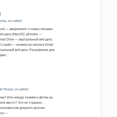
l
ость
, от
admin
unt — уведомляет о новых письмах
веб-диск (MacOS). gFeeder —
ail Drive — виртуальный веб-диск.
l Loader — конвертор писем в Gmail
ртуальный веб-диск. Расширение для
иджет…
e Picasa
, от
admin
ика? Или некуда заливать фотки на
дное место? Это не страшно…
ользователю докупить кусочек
есу —