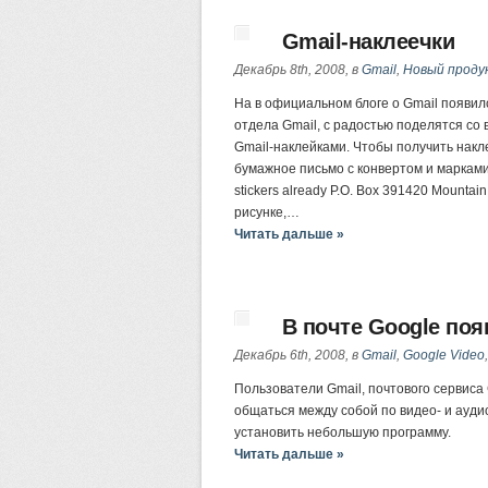
Gmail-наклеечки
Декабрь 8th, 2008, в
Gmail
,
Новый проду
На в официальном блоге о Gmail появилс
отдела Gmail, с радостью поделятся с
Gmail-наклейками. Чтобы получить накл
бумажное письмо с конвертом и марками
stickers already P.O. Box 391420 Mountai
рисунке,…
Читать дальше »
В почте Google по
Декабрь 6th, 2008, в
Gmail
,
Google Video
Пользователи Gmail, почтового сервиса
общаться между собой по видео- и аудио
установить небольшую программу.
Читать дальше »