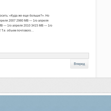
росить: «Куда же еще больше?». Но
преля 2007 2980 MB — 1го апреля
MB — 1го апреля 2010 3415 MB — 1го
 Т.е. объем почтового…
Вперед