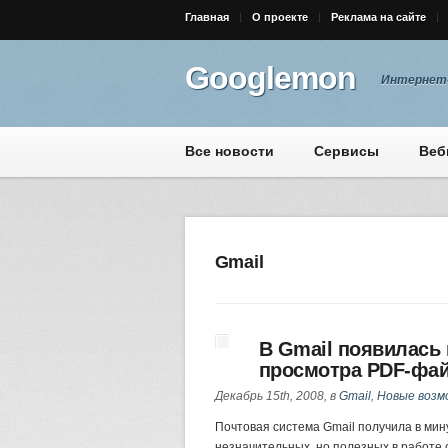
Главная
О проекте
Реклама на сайте
Googlemon
Интернет-
Все новости
Сервисы
Веб
Gmail
В Gmail появилась
просмотра PDF-фа
Декабрь 15th, 2008, в
Gmail
,
Новые возм
Почтовая система Gmail получила в мин
незначительных, но полезных в работе 