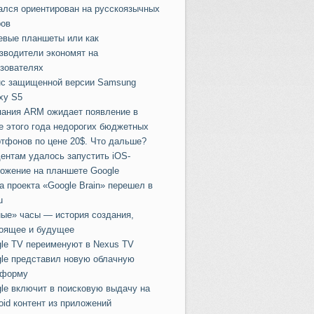
ался ориентирован на русскоязычных
ов
вые планшеты или как
зводители экономят на
зователях
с защищенной версии Samsung
xy S5
ания ARM ожидает появление в
е этого года недорогих бюджетных
тфонов по цене 20$. Что дальше?
ентам удалось запустить iOS-
ожение на планшете Google
а проекта «Google Brain» перешел в
u
ые» часы — история создания,
оящее и будущее
le TV переименуют в Nexus TV
lе представил новую облачную
тформу
le включит в поисковую выдачу на
oid контент из приложений