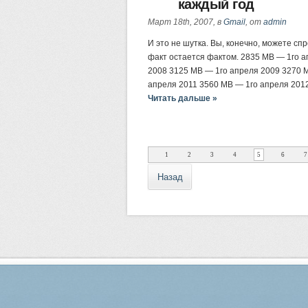
каждый год
Март 18th, 2007, в
Gmail
, от
admin
И это не шутка. Вы, конечно, можете сп
факт остается фактом. 2835 MB — 1го а
2008 3125 MB — 1го апреля 2009 3270 
апреля 2011 3560 MB — 1го апреля 2012
Читать дальше »
1
2
3
4
5
6
7
Назад