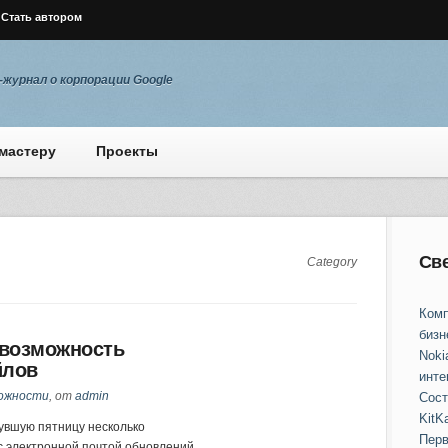
Стать автором
журнал о корпорации Google
мастеру
Проекты
Св
Category
Комп
бизн
 возможность
Noki
йлов
инте
ожности
, от
admin
Сост
KitKa
увшую пятницу несколько
Перв
с электронной почтой обновлений.