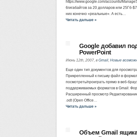
https://www.google.com/accounts/Manage
6гигабайтов за 20 долларов или 25Гб-$7
них конечно «реальные». А есть…
Читать дальше »
Google добавил по
PowerPoint
Июнь 12th, 2007, в
Gmail
,
Новые возмож
Еще один тип документов для просмотра 
Прикрепленный к письму файл в формат
посмотреть/проиграть прямо в веб-брау
поддерживаемых форматов в Gmail: Фо
Расширенный просмотр Редактирование .tx
.odt (Open Office…
Читать дальше »
Объем Gmail ящика