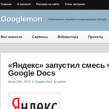
Главная
О проекте
Реклама на сайте
Стать автором
Googlemon
Интернет-журнал о корпорации Google
Все новости
Сервисы
Вебмастеру
Проекты
«Яндекс» запустил смесь 
Google Docs
Июль 24th, 2013, In
Google Docs
, by
admin