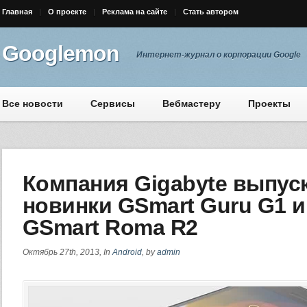
Главная
О проекте
Реклама на сайте
Стать автором
Googlemon
Интернет-журнал о корпорации Google
Все новости
Сервисы
Вебмастеру
Проекты
Компания Gigabyte выпус
новинки GSmart Guru G1 и
GSmart Roma R2
Октябрь 27th, 2013, In
Android
, by
admin