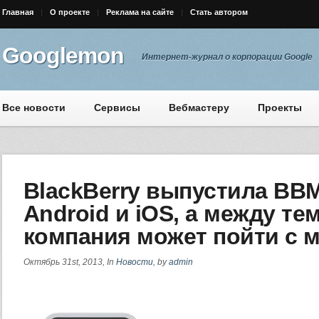
Главная
О проекте
Реклама на сайте
Стать автором
Googlemon
Интернет-журнал о корпорации Google
Все новости
Сервисы
Вебмастеру
Проекты
BlackBerry выпустила BB
Android и iOS, а между те
компания может пойти с 
Октябрь 31st, 2013, In
Новости
, by
admin