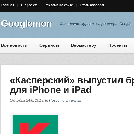
Главная
О проекте
Реклама на сайте
Стать автором
Googlemon
Интернет-журнал о корпорации Google
Все новости
Сервисы
Вебмастеру
Проекты
«Касперский» выпустил б
для iPhone и iPad
Октябрь 24th, 2013, In
Новости
, by
admin