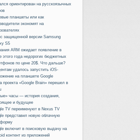
ался ориентирован на русскоязычных
ов
вые планшеты или как
зводители экономят на
зователях
с защищенной версии Samsung
xy S5
ания ARM ожидает появление в
е этого года недорогих бюджетных
тфонов по цене 20$. Что дальше?
ентам удалось запустить iOS-
ожение на планшете Google
а проекта «Google Brain» перешел в
u
ые» часы — история создания,
оящее и будущее
le TV переименуют в Nexus TV
lе представил новую облачную
тформу
le включит в поисковую выдачу на
oid контент из приложений