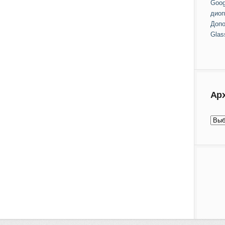
Goog
диоп
Допо
Glas
Ар