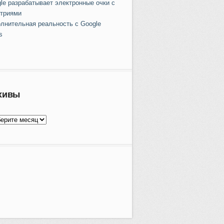
le разрабатывает электронные очки с
триями
лнительная реальность с Google
s
хивы