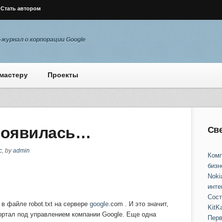
Стать автором
журнал о корпорации Google
мастеру
Проекты
 появилась…
Св
с
, by
admin
Комп
бизн
Noki
инте
Сост
в файле robot.txt на сервере
google
.com . И это значит,
KitKa
портал под управлением компании Google. Еще одна
Перв