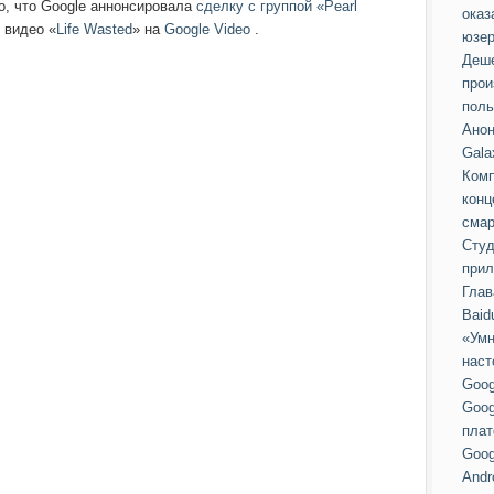
о, что Google аннонсировала
сделку с группой «Pearl
оказ
 видео «
Life Wasted
» на
Google Video
.
юзер
Деше
прои
поль
Анон
Gala
Комп
конц
смар
Студ
прил
Глав
Baid
«Умн
наст
Goog
Goog
пла
Goog
Andr