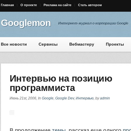
Главная
О проекте
Реклама на сайте
Стать автором
Googlemon
Интернет-журнал о корпорации Google
Все новости
Сервисы
Вебмастеру
Проекты
Интервью на позицию
программиста
Июнь 21st, 2006, In
Google
,
Google Dev
,
Интервью
, by
admin
В продолжение
темы
, рассказ еще одного
пр