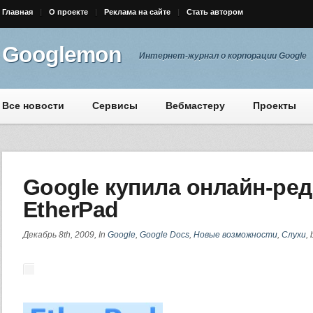
Главная
О проекте
Реклама на сайте
Стать автором
Googlemon
Интернет-журнал о корпорации Google
Все новости
Сервисы
Вебмастеру
Проекты
Google купила онлайн-ред
EtherPad
Декабрь 8th, 2009, In
Google
,
Google Docs
,
Новые возможности
,
Слухи
,