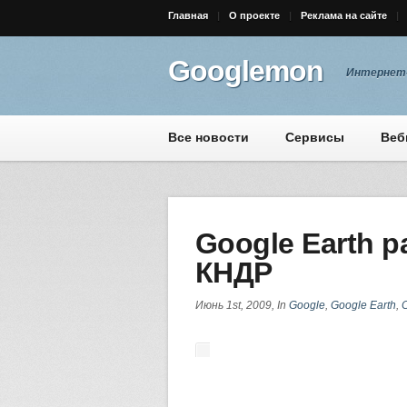
Главная
О проекте
Реклама на сайте
Googlemon
Интернет-
Все новости
Сервисы
Веб
Google Earth 
КНДР
Июнь 1st, 2009, In
Google
,
Google Earth
,