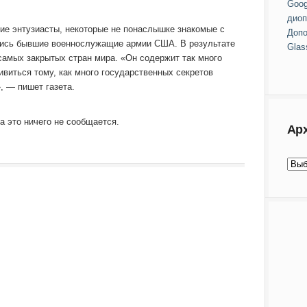
Goog
диоп
гие энтузиасты, некоторые не понаслышке знакомые с
Допо
лись бывшие военнослужащие армии США. В результате
Glas
самых закрытых стран мира. «Он содержит так много
ивиться тому, как много государственных секретов
, — пишет газета.
а это ничего не сообщается.
Ар