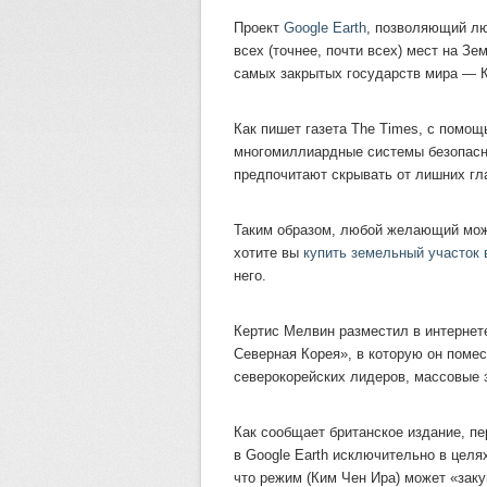
Проект
Google Earth
, позволяющий л
всех (точнее, почти всех) мест на Зе
самых закрытых государств мира — 
Как пишет газета The Times, с помо
многомиллиардные системы безопасно
предпочитают скрывать от лишних гл
Таким образом, любой желающий мож
хотите вы
купить земельный участок
него.
Кертис Мелвин разместил в интернет
Северная Корея», в которую он поме
северокорейских лидеров, массовые 
Как сообщает британское издание, п
в Google Earth исключительно в целя
что режим (Ким Чен Ира) может «заку