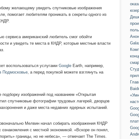
оказ
юбому желающему увидеть спутниковые изображения
юзер
мле, помогает любителям проникать в секреты одного из
Деше
КНДР.
прои
поль
Анон
щью сервиса американский любитель смог обойти
Gala
сти и увидеть те места в КНДР, которые местные власти
Комп
аз.
конц
смар
ет воспользоваться услугами
Google
Earth, например,
Студ
 в Подмосковье
, а перед покупкой можете взглянуть на
прил
Глав
Baid
е подборку изображений под названием «Открытая
«Умн
стил спутниковые фотографии трудовых лагерей, дворцов
наст
захоронения и даже места недавних ядерных испытаний.
Goog
Goog
пла
ервоначально Мелвин начал собирать изображения КНДР
Goog
х ознакомления с местной экономикой. «Вскоре он понял,
Andr
порить» границы, но не небеса», — отмечает The Times.