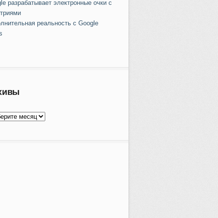
le разрабатывает электронные очки с
триями
лнительная реальность с Google
s
хивы