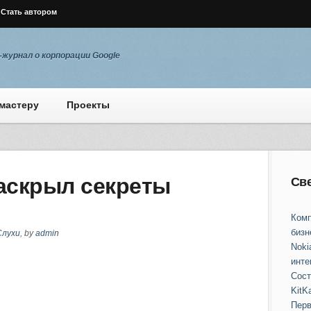
Стать автором
журнал о корпорации Google
мастеру
Проекты
раскрыл секреты
Св
Комп
бизн
Слухи
, by
admin
Noki
инте
Сост
KitKa
Перв