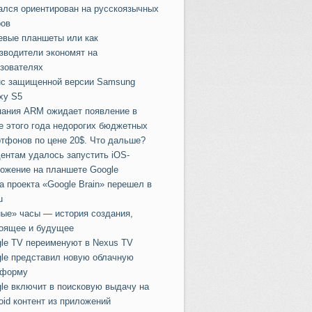
ался ориентирован на русскоязычных
ов
вые планшеты или как
зводители экономят на
зователях
с защищенной версии Samsung
xy S5
ания ARM ожидает появление в
е этого года недорогих бюджетных
тфонов по цене 20$. Что дальше?
ентам удалось запустить iOS-
ожение на планшете Google
а проекта «Google Brain» перешел в
u
ые» часы — история создания,
оящее и будущее
le TV переименуют в Nexus TV
lе представил новую облачную
тформу
le включит в поисковую выдачу на
oid контент из приложений