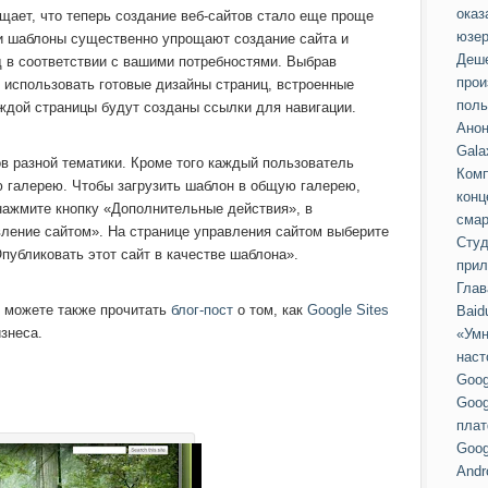
оказ
щает, что теперь создание веб-сайтов стало еще проще
юзер
и шаблоны существенно упрощают создание сайта и
Деше
д в соответствии с вашими потребностями. Выбрав
прои
 использовать готовые дизайны страниц, встроенные
поль
аждой страницы будут созданы ссылки для навигации.
Анон
Gala
в разной тематики. Кроме того каждый пользователь
Комп
 галерею. Чтобы загрузить шаблон в общую галерею,
конц
нажмите кнопку «Дополнительные действия», в
смар
ение сайтом». На странице управления сайтом выберите
Студ
убликовать этот сайт в качестве шаблона».
прил
Глав
ы можете также прочитать
блог-пост
о том, как
Google Sites
Baid
знеса.
«Умн
наст
Goog
Goog
пла
Goog
Andr