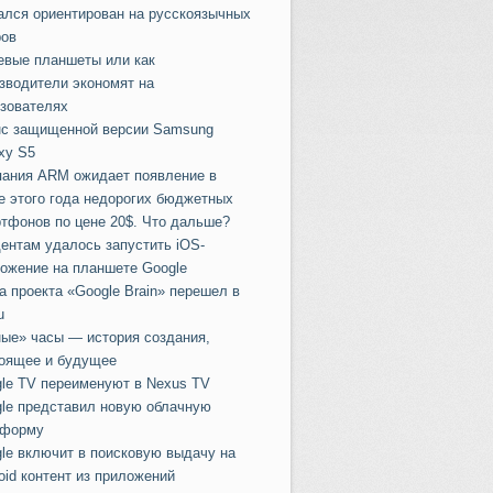
ался ориентирован на русскоязычных
ов
вые планшеты или как
зводители экономят на
зователях
с защищенной версии Samsung
xy S5
ания ARM ожидает появление в
е этого года недорогих бюджетных
тфонов по цене 20$. Что дальше?
ентам удалось запустить iOS-
ожение на планшете Google
а проекта «Google Brain» перешел в
u
ые» часы — история создания,
оящее и будущее
le TV переименуют в Nexus TV
lе представил новую облачную
тформу
le включит в поисковую выдачу на
oid контент из приложений