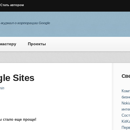
Стать автором
журнал о корпорации Google
мастеру
Проекты
e Sites
Св
min
Комп
бизн
Noki
инте
Сост
ы стало еще проще!
KitKa
Перв