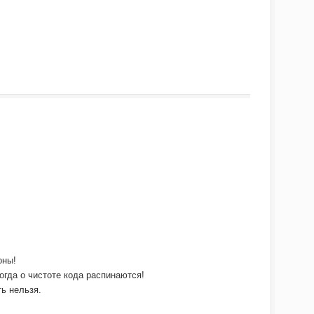
оны!
огда о чистоте кода распинаются!
ь нельзя.