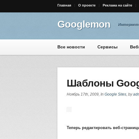
Главная
О проекте
Реклама на сайте
Googlemon
Интернет-
Все новости
Сервисы
Веб
Шаблоны Googl
Ноябрь 17th, 2009, In
Google Sites
, by
ad
Теперь редактировать веб-страниц