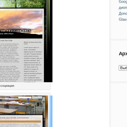
Goog
диоп
Допо
Glas
Ар
ссоциации