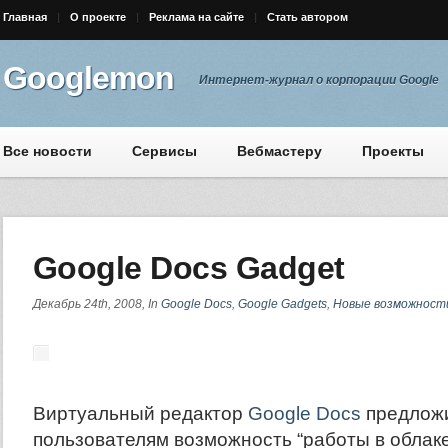
Главная
О проекте
Реклама на сайте
Стать автором
Googlemon
Интернет-журнал о корпорации Google
Все новости
Сервисы
Вебмастеру
Проекты
Google Docs Gadget
Декабрь 24th, 2008, In
Google Docs
,
Google Gadgets
,
Новые возможност
Виртуальный редактор
Google Docs
предлож
пользователям возможность “работы в облаке