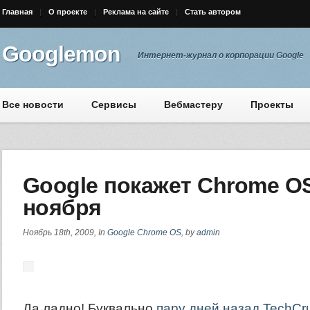
Главная
О проекте
Реклама на сайте
Стать автором
Googlemon
Интернет-журнал о корпорации Google
Все новости
Сервисы
Вебмастеру
Проекты
Google покажет Chrome O
ноября
Ноябрь 18th, 2009, In
Google Chrome OS
, by
admin
Да ладно! Буквально
пару дней назад TechCr