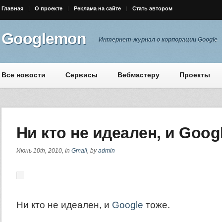
Главная
О проекте
Реклама на сайте
Стать автором
Googlemon
Интернет-журнал о корпорации Google
Все новости
Сервисы
Вебмастеру
Проекты
Ни кто не идеален, и Goog
Июнь 10th, 2010, In
Gmail
, by
admin
Ни кто не идеален, и
Google
тоже.