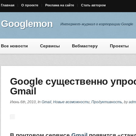
Главная
О проекте
Реклама на сайте
Стать автором
Googlemon
Интернет-журнал о корпорации Google
Все новости
Сервисы
Вебмастеру
Проекты
Google существенно упро
Gmail
Июнь 6th, 2010, In
Gmail
,
Новые возможности
,
Продуктивность
, by
adm
В почтовом сервисе
Gmail
появится «cтан