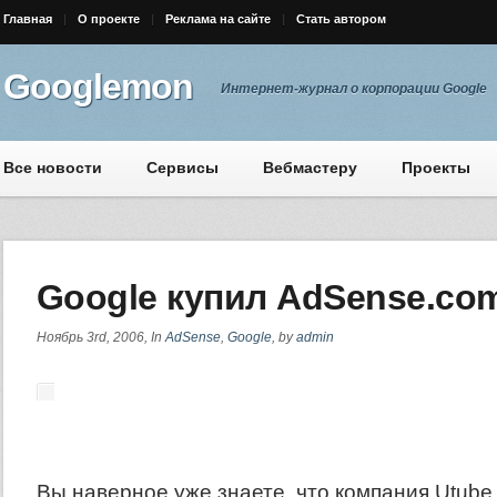
Главная
О проекте
Реклама на сайте
Стать автором
Googlemon
Интернет-журнал о корпорации Google
Все новости
Сервисы
Вебмастеру
Проекты
Google купил AdSense.co
Ноябрь 3rd, 2006, In
AdSense
,
Google
, by
admin
Вы наверное уже знаете, что компания Utube